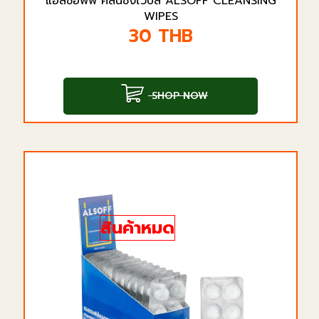
แอลซอฟฟ์ คลีนซิ่งไวปส์ ALSOFF CLEANSING
WIPES
30
THB
SHOP NOW
สินค้าหมด