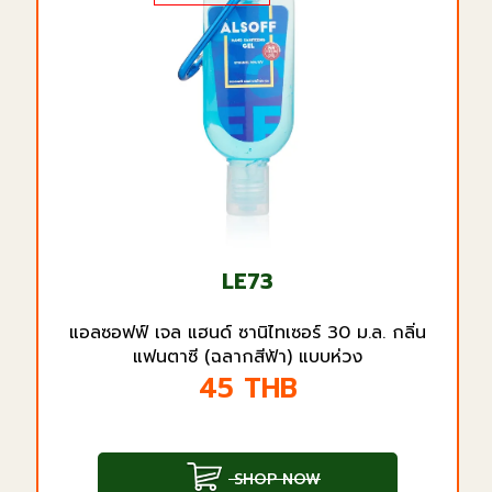
LE73
แอลซอฟฟ์ เจล แฮนด์ ซานิไทเซอร์ 30 ม.ล. กลิ่น
แฟนตาซี (ฉลากสีฟ้า) แบบห่วง
45
THB
SHOP NOW