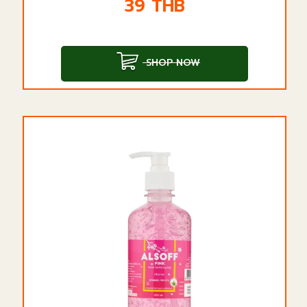
39
THB
SHOP NOW