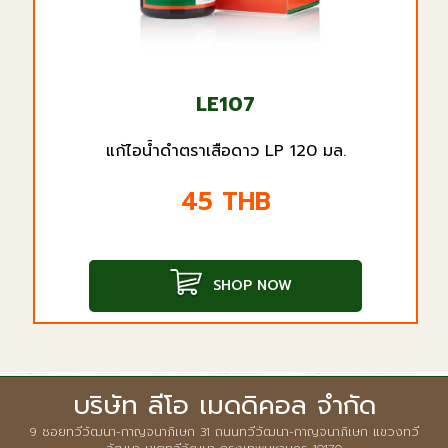
LE107
แก้ไอน้ำดำตราเสือดาว LP 120 มล.
45
THB
SHOP NOW
บริษัท ลีโอ เมดดิคอล จำกัด
9 ซอยทวีวัฒนา-กาญจนาภิเษก 31 ถนนทวีวัฒนา-กาญจนาภิเษก แขวงทวี