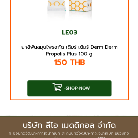
LE03
ยาสีฟันสมุนไพรสกัด เดิมร์ เดิมร์ Derm Derm
Propolis Plus 100 g.
150
THB
SHOP NOW
บริษัท ลีโอ เมดดิคอล จำกัด
9 ซอยทวีวัฒนา-กาญจนาภิเษก 31 ถนนทวีวัฒนา-กาญจนาภิเษก แขวงทวี